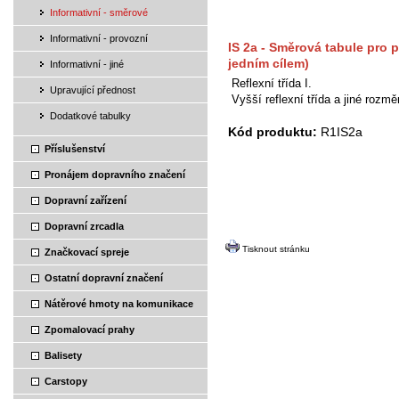
Informativní - směrové
Informativní - provozní
IS 2a - Směrová tabule pro p
jedním cílem)
Informativní - jiné
Reflexní třída I.
Upravující přednost
Vyšší reflexní třída a jiné rozm
Dodatkové tabulky
Kód produktu:
R1IS2a
Příslušenství
Pronájem dopravního značení
Dopravní zařízení
Dopravní zrcadla
Tisknout stránku
Značkovací spreje
Ostatní dopravní značení
Nátěrové hmoty na komunikace
Zpomalovací prahy
Balisety
Carstopy