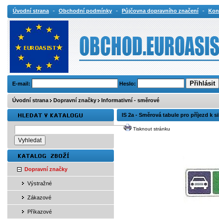
-
-
-
Úvodní strana
Obchodní podmínky
Půjčovna dopravního značení
Kon
E-mail:
Heslo:
Úvodní strana
Dopravní značky
Informativní - směrové
IS 2a - Směrová tabule pro příjezd k s
Tisknout stránku
Dopravní značky
Výstražné
Zákazové
Příkazové