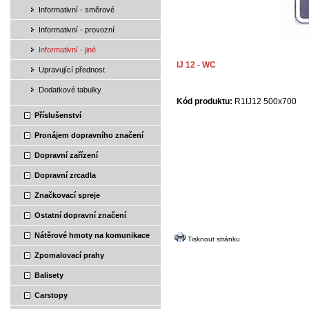
Informativní - směrové
Informativní - provozní
Informativní - jiné
IJ 12 - WC
Upravující přednost
Dodatkové tabulky
Kód produktu:
R1IJ12 500x700
Příslušenství
Pronájem dopravního značení
Dopravní zařízení
Dopravní zrcadla
Značkovací spreje
Ostatní dopravní značení
Nátěrové hmoty na komunikace
Tisknout stránku
Zpomalovací prahy
Balisety
Carstopy