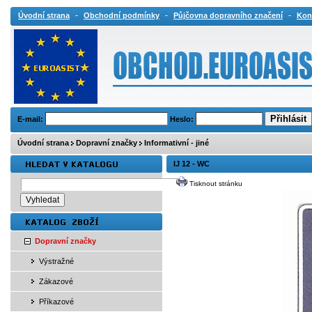
-
-
-
Úvodní strana
Obchodní podmínky
Půjčovna dopravního značení
Kon
E-mail:
Heslo:
Úvodní strana
Dopravní značky
Informativní - jiné
IJ 12 - WC
Tisknout stránku
Dopravní značky
Výstražné
Zákazové
Příkazové