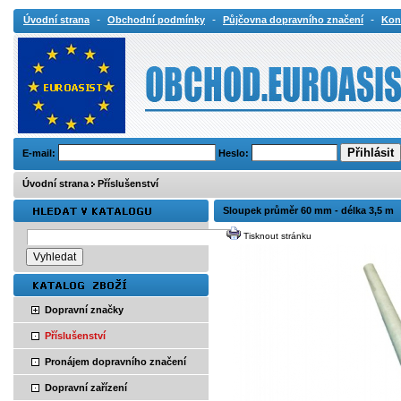
-
-
-
Úvodní strana
Obchodní podmínky
Půjčovna dopravního značení
Kon
E-mail:
Heslo:
Úvodní strana
Příslušenství
Sloupek průměr 60 mm - délka 3,5 m
Tisknout stránku
Dopravní značky
Příslušenství
Pronájem dopravního značení
Dopravní zařízení