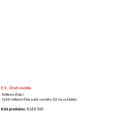
E 9 - Druh vozidla
Reflexní třída I.
Vyšší reflexní třída a jiné rozměry DZ na vyžádání
Kód produktu:
R1E9 500