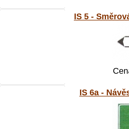
IS 5 - Směrová
Cena
IS 6a - Návě