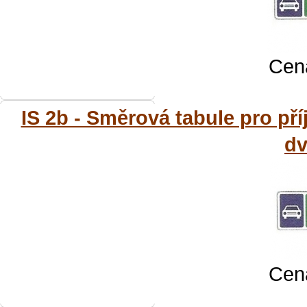
Cena
IS 2b - Směrová tabule pro pří
dv
Cena