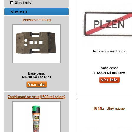
Obrubníky
Podstavec 28 kg
Rozměry (cm): 100x50
Naše cena:
1 120.00 Kč bez DPH
Naše cena:
580.00 Kč bez DPH
Značkovač ve spreji 500 ml zelený
IS 15a - Jiný název