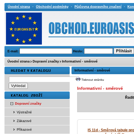
-
-
-
Úvodní strana
Obchodní podmínky
Půjčovna dopravního značení
Kon
E-mail:
Heslo:
Úvodní strana
Dopravní značky
Informativní - směrové
Informativní - směrové
Tisknout stránku
Informativní - směrové
Řadit
Dopravní značky
Výstražné
Zákazové
Příkazové
IS 11d - Směrová tabule pr