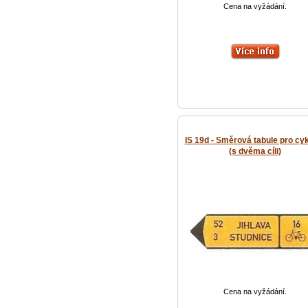
Cena na vyžádání.
IS 19d - Směrová tabule pro cyk
(s dvěma cíli)
Cena na vyžádání.