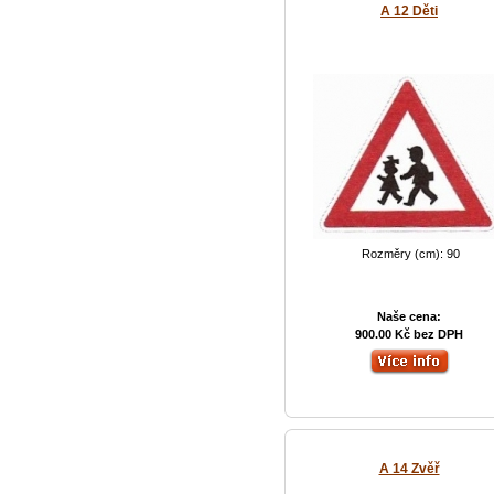
A 12 Děti
Rozměry (cm): 90
Naše cena:
900.00 Kč bez DPH
A 14 Zvěř