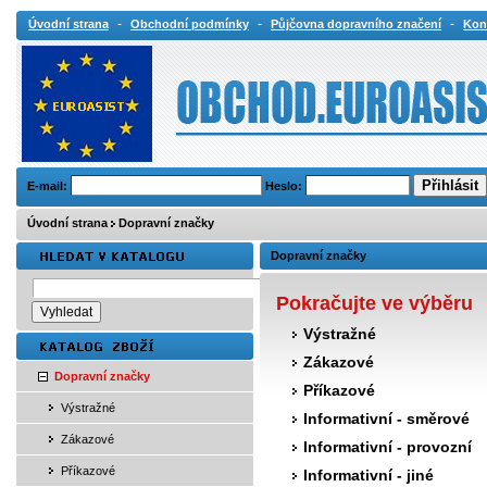
-
-
-
Úvodní strana
Obchodní podmínky
Půjčovna dopravního značení
Kon
E-mail:
Heslo:
Úvodní strana
Dopravní značky
Dopravní značky
Pokračujte ve výběru
Výstražné
Zákazové
Dopravní značky
Příkazové
Výstražné
Informativní - směrové
Zákazové
Informativní - provozní
Příkazové
Informativní - jiné