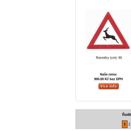
Rozměry (cm): 90
Naše cena:
900.00 Kč bez DPH
Řadit
1
2