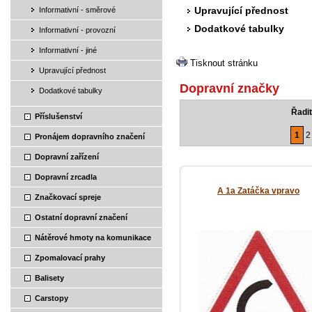
Upravující přednost
Informativní - směrové
Dodatkové tabulky
Informativní - provozní
Informativní - jiné
Tisknout stránku
Upravující přednost
Dopravní značky
Dodatkové tabulky
Řadit
Příslušenství
1
2
Pronájem dopravního značení
Dopravní zařízení
Dopravní zrcadla
A 1a Zatáčka vpravo
Značkovací spreje
Ostatní dopravní značení
Nátěrové hmoty na komunikace
Zpomalovací prahy
Balisety
Carstopy