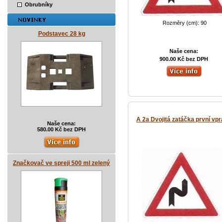
Obrubníky
Rozměry (cm): 90
Podstavec 28 kg
Naše cena:
900.00 Kč bez DPH
A 2a Dvojitá zatáčka první vp
Naše cena:
580.00 Kč bez DPH
Značkovač ve spreji 500 ml zelený